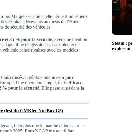
e. Malgré ses atouts, elle hérite d’un sérieux
des résultats décevants aux tests de l’
Euro
ns de sécurité des véhicules.
ce
et
35 % pour la sécurité
, avec une mention
Steam : po
 adaptatif ne réagissait pas assez bien et ne
explosent 
n véhicule censé rivaliser avec les modèles
 bras croisés. Il déploie une
mise à jour
n Europe. Une opération simple, mais efficace.
2 % pour la sécurité
. Elle passe ainsi dans la
aire (test du GMKtec NucBox G5)
igeant, bien plus que le marché chinois sur ces
ieur à 2025, Euro NCAP insiste : il faut