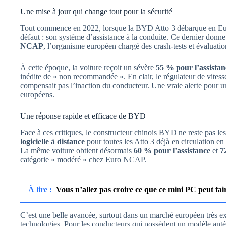
Une mise à jour qui change tout pour la sécurité
Tout commence en 2022, lorsque la BYD Atto 3 débarque en Europ
défaut : son système d’assistance à la conduite. Ce dernier donne 
NCAP
, l’organisme européen chargé des crash-tests et évaluatio
À cette époque, la voiture reçoit un sévère
55 % pour l’assistan
inédite de « non recommandée ». En clair, le régulateur de vitesse
compensait pas l’inaction du conducteur. Une vraie alerte pour u
européens.
Une réponse rapide et efficace de BYD
Face à ces critiques, le constructeur chinois BYD ne reste pas les
logicielle à distance
pour toutes les Atto 3 déjà en circulation e
La même voiture obtient désormais
60 % pour l’assistance
et
7
catégorie « modéré » chez Euro NCAP.
À lire :
Vous n’allez pas croire ce que ce mini PC peut f
C’est une belle avancée, surtout dans un marché européen très ex
technologies. Pour les conducteurs qui possèdent un modèle antér