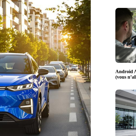
Android A
(vous n’al