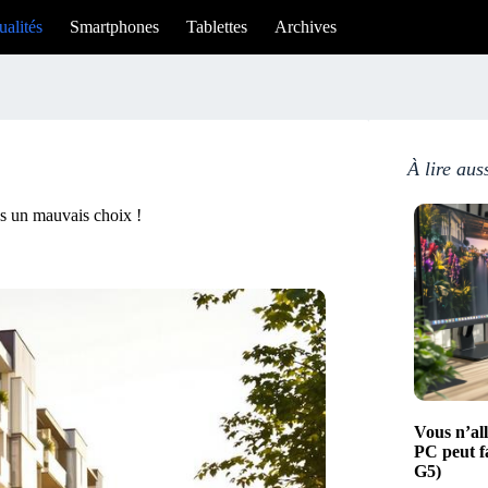
ualités
Smartphones
Tablettes
Archives
À lire aus
us un mauvais choix !
Vous n’all
PC peut f
G5)