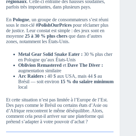
régionaux
. Celle-ci entraîne des hausses soudaines,
parfois très importantes, dans plusieurs pays.
En
Pologne
, un groupe de consommateurs s’est réuni
sous le mot-clé
#PolishOurPrices
pour réclamer plus
de justice. Leur constat est simple : des jeux sont en
moyenne
25 à 30 % plus chers
que dans d’autres
zones, notamment les États-Unis.
Metal Gear Solid Snake Eater :
30 % plus cher
en Pologne qu’aux États-Unis
Oblivion Remastered
et
Dave The Diver :
augmentation similaire
Arc Raiders :
40 $ aux USA, mais 44 $ au
Brésil — soit environ
15 % du salaire minimum
local
Et cette situation n’est pas limitée à l’Europe de l’Est.
Des pays comme le Brésil ou certains états d’Asie ou
d’Afrique rencontrent le même déséquilibre. Alors,
comment cela peut-il arriver sur une plateforme qui
prétend s’adapter à votre pouvoir d’achat ?