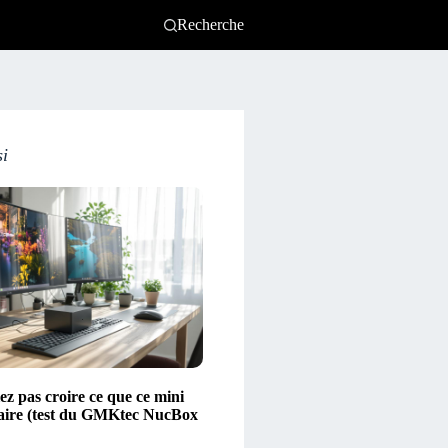
Recherche
si
ez pas croire ce que ce mini
aire (test du GMKtec NucBox