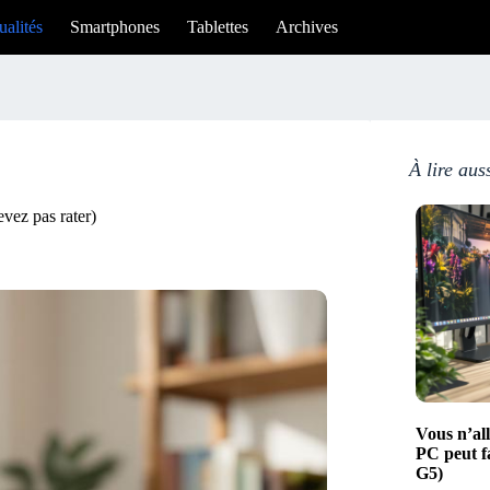
ualités
Smartphones
Tablettes
Archives
À lire aus
vez pas rater)
Vous n’all
PC peut f
G5)