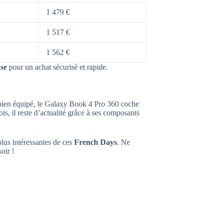
1 479 €
1 517 €
1 562 €
use
pour un achat sécurisé et rapide.
t bien équipé, le Galaxy Book 4 Pro 360 coche
ois, il reste d’actualité grâce à ses composants
 plus intéressantes de ces
French Days
. Ne
oir !