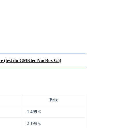
aire (test du GMKtec NucBox G5)
Prix
1 499 €
2 199 €