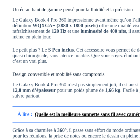
Un écran haut de gamme pensé pour la fluidité et la précision
Le Galaxy Book 4 Pro 360 impressionne avant même qu’on l’al
définition
WQXGA+ (2880 x 1800 pixels)
offre une qualité vis
rafraîchissement de
120 Hz
et une
luminosité de 400 nits
, il as
même en plein jour.
Le petit plus ? Le
S Pen inclus
. Cet accessoire vous permet de d
quasi chirurgicale, sans latence notable. Que vous soyez étudiant
c’est un vrai plus.
Design convertible et mobilité sans compromis
Le Galaxy Book 4 Pro 360 n’est pas simplement joli, il est aussi
12,8 mm d’épaisseur
pour un poids plume de
1,66 kg
. Facile à
suivre partout.
À lire :
Quelle est la meilleure sonnette sans fil avec camé
Grâce à sa charnière à
360°
, il passe sans effort du mode ordinat
pour les réunions, la prise de notes ou encore le dessin en pleine 