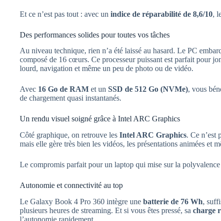
Et ce n’est pas tout : avec un
indice de réparabilité de 8,6/10
, 
Des performances solides pour toutes vos tâches
Au niveau technique, rien n’a été laissé au hasard. Le PC emba
composé de 16 cœurs. Ce processeur puissant est parfait pour jong
lourd, navigation et même un peu de photo ou de vidéo.
Avec
16 Go de RAM
et un
SSD de 512 Go (NVMe)
, vous bén
de chargement quasi instantanés.
Un rendu visuel soigné grâce à Intel ARC Graphics
Côté graphique, on retrouve les
Intel ARC Graphics
. Ce n’est 
mais elle gère très bien les vidéos, les présentations animées et
Le compromis parfait pour un laptop qui mise sur la polyvalence
Autonomie et connectivité au top
Le Galaxy Book 4 Pro 360 intègre une
batterie de 76 Wh
, suff
plusieurs heures de streaming. Et si vous êtes pressé, sa
charge 
l’autonomie rapidement.