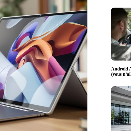
Android A
(vous n’al