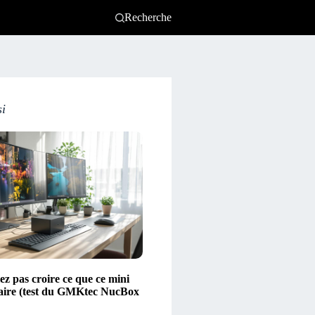
Recherche
si
ez pas croire ce que ce mini
aire (test du GMKtec NucBox