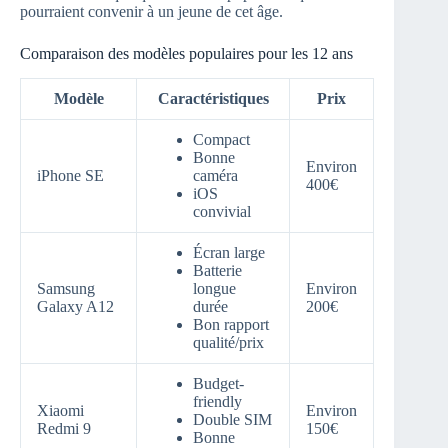
pourraient convenir à un jeune de cet âge.
Comparaison des modèles populaires pour les 12 ans
Modèle
Caractéristiques
Prix
Compact
Bonne
Environ
iPhone SE
caméra
400€
iOS
convivial
Écran large
Batterie
Samsung
longue
Environ
Galaxy A12
durée
200€
Bon rapport
qualité/prix
Budget-
friendly
Xiaomi
Environ
Double SIM
Redmi 9
150€
Bonne