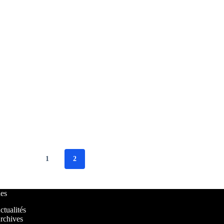
1
2
es
ctualités
rchives