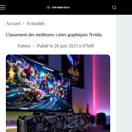
Passer
au
contenu
Accueil
/
Actualités
Classement des meilleures cartes graphiques Nvidia
Fabien
Publié le 26 juin 2025 à 07h00