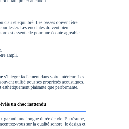
oi il faut prêter attention.
n clair et équilibré. Les basses doivent être
pour tester. Les enceintes doivent bien
ore est essentielle pour une écoute agréable.
e.
tre ampli.
ue
s’intègre facilement dans votre intérieur. Les
 souvent utilisé pour ses propriétés acoustiques.
nt esthétiquement plaisante que performante.
évèle un choc inattendu
ix garantit une longue durée de vie. En résumé,
centrez-vous sur la qualité sonore, le design et