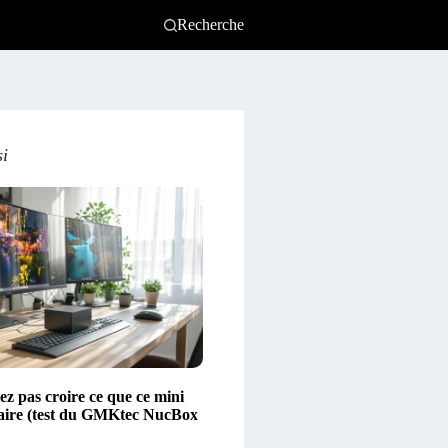
Recherche
si
ez pas croire ce que ce mini
aire (test du GMKtec NucBox