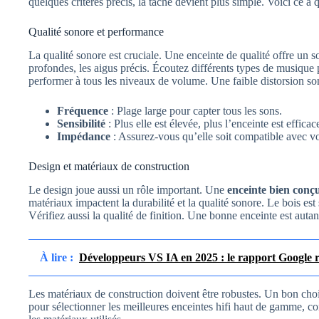
quelques critères précis, la tâche devient plus simple. Voici ce à qu
Qualité sonore et performance
La qualité sonore est cruciale. Une enceinte de qualité offre un so
profondes, les aigus précis. Écoutez différents types de musique 
performer à tous les niveaux de volume. Une faible distorsion son
Fréquence
: Plage large pour capter tous les sons.
Sensibilité
: Plus elle est élevée, plus l’enceinte est efficac
Impédance
: Assurez-vous qu’elle soit compatible avec vo
Design et matériaux de construction
Le design joue aussi un rôle important. Une
enceinte bien conç
matériaux impactent la durabilité et la qualité sonore. Le bois est
Vérifiez aussi la qualité de finition. Une bonne enceinte est auta
À lire :
Développeurs VS IA en 2025 : le rapport Google r
Les matériaux de construction doivent être robustes. Un bon cho
pour sélectionner les meilleures enceintes hifi haut de gamme, con